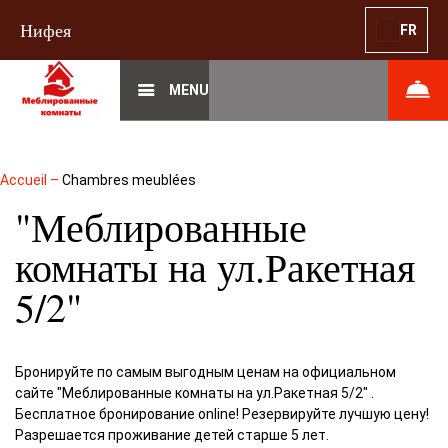
Нифея
FR
MENU
Accueil
–
Chambres meublées
"Меблированные
комнаты на ул.Ракетная
5/2"
Бронируйте по самым выгодным ценам на официальном
сайте "Меблированные комнаты на ул.Ракетная 5/2" .
Бесплатное бронирование online! Резервируйте лучшую цену!
Разрешается проживание детей старше 5 лет.